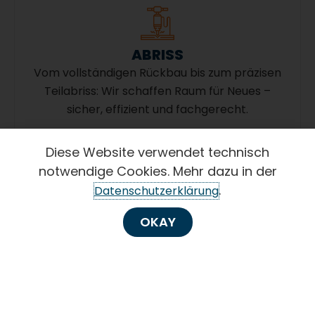
ABRISS
Vom vollständigen Rückbau bis zum präzisen
Teilabriss: Wir schaffen Raum für Neues –
sicher, effizient und fachgerecht.
Diese Website verwendet technisch
notwendige Cookies. Mehr dazu in der
.
Datenschutzerklärung
BAUSTOFFE
Alles aus einer Hand: Vom Fundament bis zum
OKAY
Dach liefern wir die passenden Baustoffe –
pünktlich, fachgerecht und in bester Qualität.